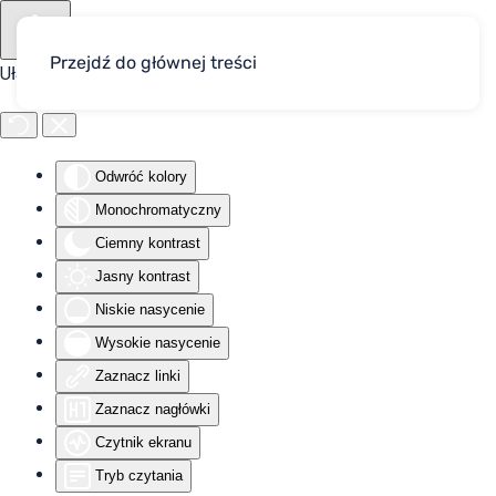
Przejdź do głównej treści
Ułatwienia dostępu
Odwróć kolory
Monochromatyczny
Ciemny kontrast
Jasny kontrast
Niskie nasycenie
Wysokie nasycenie
Zaznacz linki
Zaznacz nagłówki
Czytnik ekranu
Tryb czytania